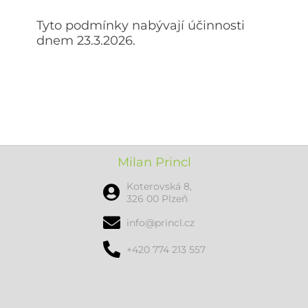
Tyto podmínky nabývají účinnosti
dnem 23.3.2026.
Milan Princl
Koterovská 8,
326 00 Plzeň
info@princl.cz
+420 774 213 557