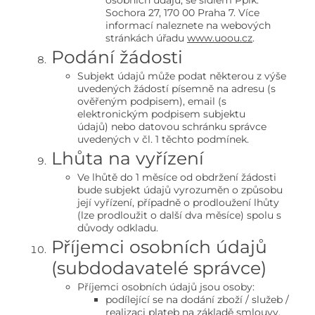
osobních údajů, se sídlem Pplk.
Sochora 27, 170 00 Praha 7. Více
informací naleznete na webových
stránkách úřadu
www.uoou.cz
.
Podání žádosti
Subjekt údajů může podat některou z výše
uvedených žádostí písemně na adresu (s
ověřeným podpisem), email (s
elektronickým podpisem subjektu
údajů) nebo datovou schránku správce
uvedených v čl. 1 těchto podmínek.
Lhůta na vyřízení
Ve lhůtě do 1 měsíce od obdržení žádosti
bude subjekt údajů vyrozuměn o způsobu
její vyřízení, případně o prodloužení lhůty
(lze prodloužit o další dva měsíce) spolu s
důvody odkladu.
Příjemci osobních údajů
(subdodavatelé správce)
Příjemci osobních údajů jsou osoby:
podílející se na dodání zboží / služeb /
realizaci plateb na základě smlouvy,