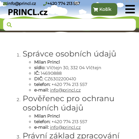
1.91.3.216
info@princl.cz
+420 774 213 557
Košík
O nás
Správce osobních údajů
Milan Princl
sídlo:
Vlčtejn 30, 332 04 Vlčtejn
Produkty
IČ:
14690888
DIČ:
CZ6302200410
telefon:
+420 774 213 557
e-mail:
info@princl.cz
Pověřenec pro ochranu
Kontakt
osobních údajů
Milan Princl
telefon:
+420 774 213 557
e-mail:
info@princl.cz
Právní základ zpracování