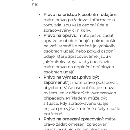
na:
Právo na přístup k osobním údajům:
máte právo požadovat informace o
tom, zda jsou vaše osobní údaje
zpracovávány či nikoliv.
Právo na opravu:
máte právo žádat
opravu osobních údajů, pokud došlo
na vaší straně ke změně jakýchkoliv
osobních údajů nebo pokud osobní
údaje, které zpracováváme, jsou v
jakémkoliv smyslu chybné. Navíc
máte právo na doplnění neúplných
osobních údajů.
Právo na výmaz („právo být
zapomenut"):
máte právo požadovat,
abychom Vaše osobní údaje smazali,
ovšem jen v některých vymezených
případech. Příkladem může být
situace, kdy zpracovávané údaje
nejsou pro výše zmíněné účely nadále
potřebné.
Právo na omezení zpracování:
máte
právo žádat omezení zpracování
vašich osobních údajů. Správce