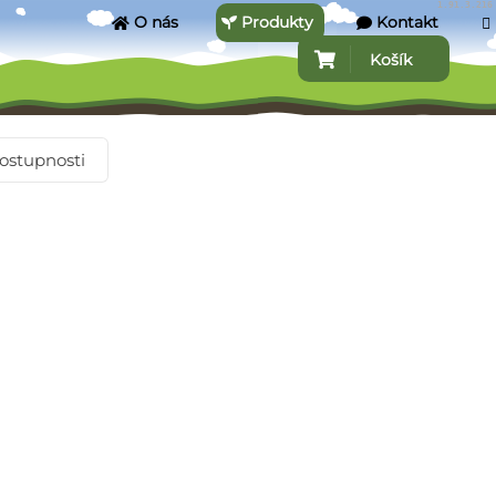
1.91.3.216
O nás
Produkty
Kontakt
Košík
ostupnosti