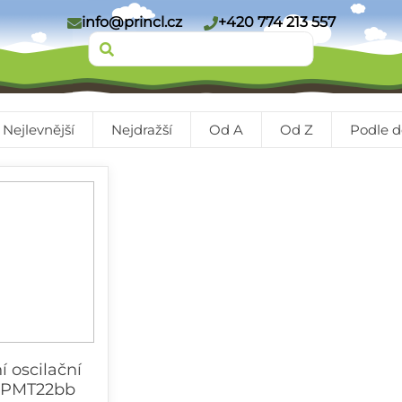
info@princl.cz
+420 774 213 557
Nejlevnější
Nejdražší
Od A
Od Z
Podle d
 oscilační
t PMT22bb