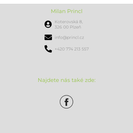
Milan Princl
Koterovská 8,
326 00 Plzeň
info@princl.cz
+420 774 213 557
Najdete nás také zde: