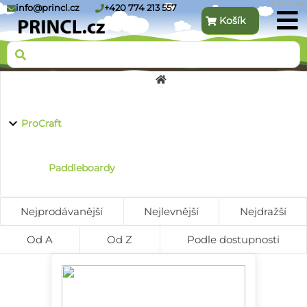
1.91.3.216
info@princl.cz
+420 774 213 557
Košík
O nás
ProCraft
Produkty
Paddleboardy
Nejprodávanější
Nejlevnější
Nejdražší
Kontakt
Od A
Od Z
Podle dostupnosti