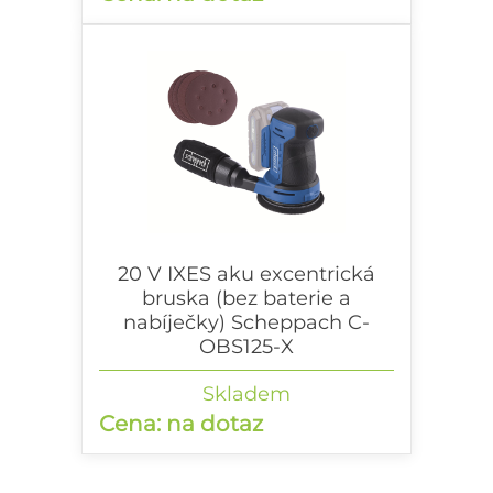
20 V IXES aku excentrická
bruska (bez baterie a
nabíječky) Scheppach C-
OBS125-X
20 V IXES aku excentrická bruska (bez
Skladem
baterie a nabíječky)
Cena: na dotaz