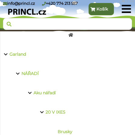
1.91.3.216
info@princl.cz
+420 774 213 557
Košík
O nás
Garland
Produkty
NÁŘADÍ
Aku nářadí
Kontakt
20 V IXES
Brusky