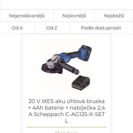
Nejprodávanější
Nejlevnější
Nejdražší
Od A
Od Z
Podle dostupnosti
20 V IXES aku úhlová bruska
+ 4Ah baterie + nabíječka 2,4
A Scheppach C-AG125-X-SET
L
20 V IXES aku úhlová bruska + 4Ah