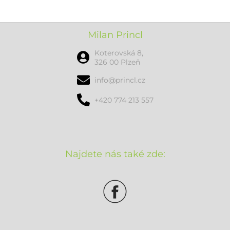
Milan Princl
Koterovská 8,
326 00 Plzeň
info@princl.cz
+420 774 213 557
Najdete nás také zde: