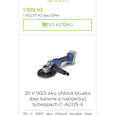
Skladem
baterie + nabíječka 2,4 A
1 999 Kč
1 652.07 Kč
bez DPH
DO KOŠÍKU
20 V IXES aku úhlová bruska
(bez baterie a nabíječky)
Scheppach C-AG125-X
20 V IXES aku úhlová bruska (bez