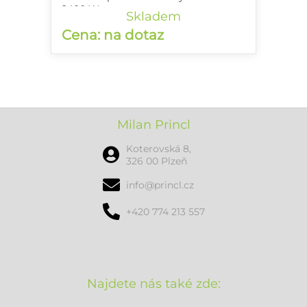
2400 W
Skladem
Cena: na dotaz
Milan Princl
Koterovská 8,
326 00 Plzeň
info@princl.cz
+420 774 213 557
Najdete nás také zde: