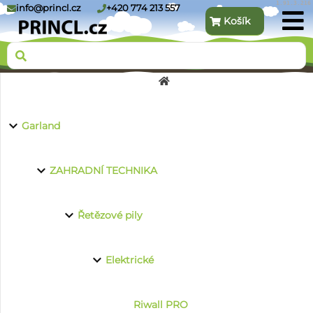
1.91.3.216
info@princl.cz
+420 774 213 557
Košík
O nás
Garland
Produkty
ZAHRADNÍ TECHNIKA
Řetězové pily
Kontakt
Elektrické
Riwall PRO