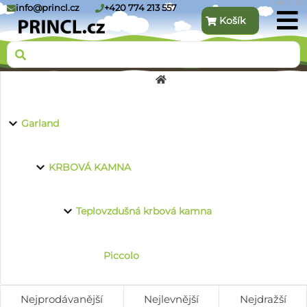
1.91.3.216
info@princl.cz
+420 774 213 557
Košík
O nás
Garland
Produkty
KRBOVÁ KAMNA
Teplovzdušná krbová kamna
Kontakt
Piccolo
Nejprodávanější
Nejlevnější
Nejdražší