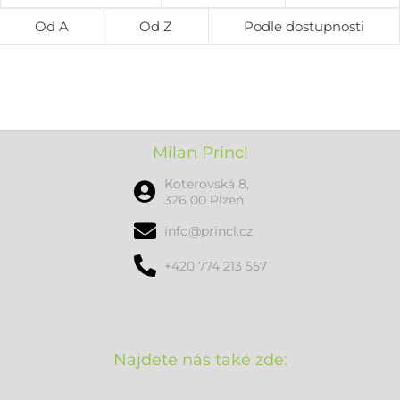
Od A
Od Z
Podle dostupnosti
Milan Princl
Koterovská 8,
326 00 Plzeň
info@princl.cz
+420 774 213 557
Najdete nás také zde: