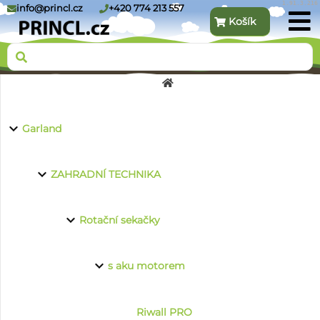
1.91.3.216
info@princl.cz
+420 774 213 557
Košík
O nás
Garland
Produkty
ZAHRADNÍ TECHNIKA
Rotační sekačky
Kontakt
s aku motorem
Riwall PRO