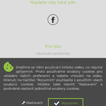
Najdete nás také zde:
Pro Vás
Obchodní podmínky
Ochrana osobních údajů
Kontakt
Snažíme se Vám používání tohoto webu, co nejvíce
zpříjemnit. Proto používáme soubory cookies pro
Možnosti dopravy a platby
ukládání Vašich preferencí a Vašeho chování na webu.
Kliknutí na tlačítko "Rozumím" souhlasíte s použitím všech
souborů cookies. Můžete také otevřít "Nastavení" a
podrobně nastavit jednotlivé soubory cookies.
Nastavení
Rozumím