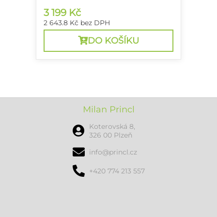
3 199 Kč
2 643.8 Kč
bez DPH
DO KOŠÍKU
Milan Princl
Koterovská 8,
326 00 Plzeň
info@princl.cz
+420 774 213 557