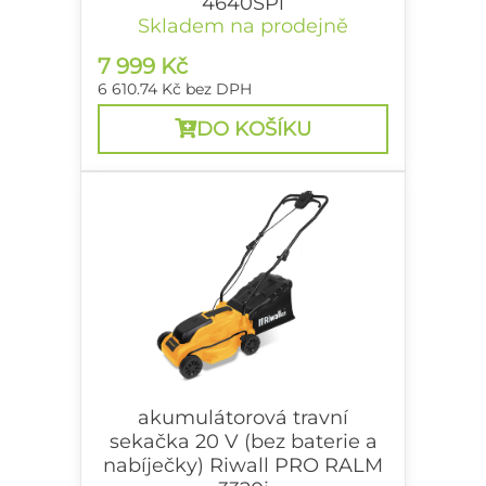
4640SPi
Skladem na prodejně
aku 40 V travní sekačka 4v1 s
pojezdem a bezuhlíkovým motorem
7 999 Kč
(bez baterie a nabíječky)
6 610.74 Kč
bez DPH
DO KOŠÍKU
akumulátorová travní
sekačka 20 V (bez baterie a
nabíječky) Riwall PRO RALM