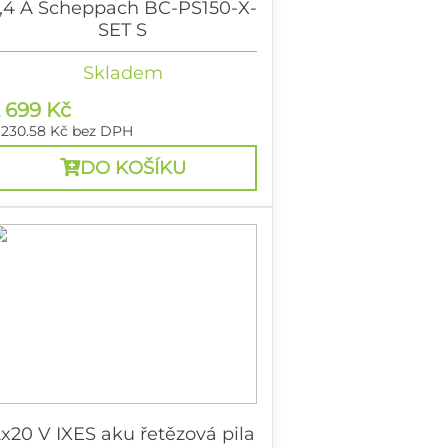
,4 A Scheppach BC-PS150-X-
SET S
0 V IXES aku prořezávací pila + 2Ah
Skladem
aterie + nabíječka 2,4 A
 699 Kč
 230.58 Kč
bez DPH
DO KOŠÍKU
x20 V IXES aku řetězová pila