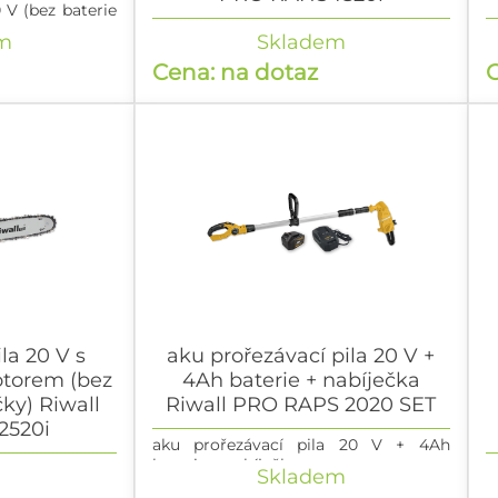
 V (bez baterie
aku ruční řetězová pila 20 V s
a
m
Skladem
bezuhlíkovým motorem (bez baterie a
b
Cena: na dotaz
C
nabíječky)
+
la 20 V s
aku prořezávací pila 20 V +
torem (bez
4Ah baterie + nabíječka
čky) Riwall
Riwall PRO RAPS 2020 SET
2520i
aku prořezávací pila 20 V + 4Ah
baterie + nabíječka
 s bezuhlíkovým
a
Skladem
 nabíječky)
m