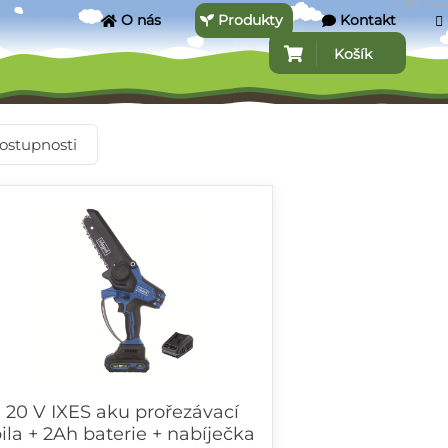
1.91.3.216
O nás
Produkty
Kontakt
Košík
ostupnosti
20 V IXES aku prořezávací
ila + 2Ah baterie + nabíječka