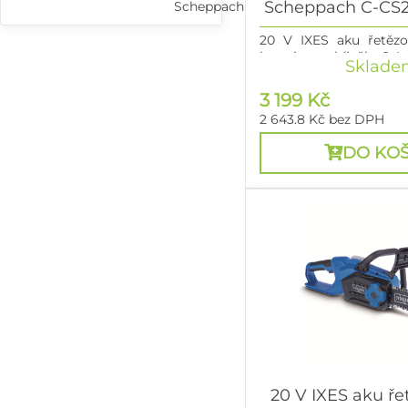
Scheppach C-CS2
Scheppach
20 V IXES aku řetězo
baterie + nabíječka 2,4 
Sklade
3 199 Kč
2 643.8 Kč
bez DPH
DO KOŠ
20 V IXES aku ře