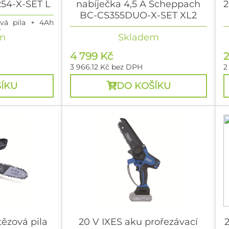
54-X-SET L
nabíječka 4,5 A Scheppach
2
BC-CS355DUO-X-SET XL2
vá pila + 4Ah
A
2x20 V IXES aku řetězová pila + 2x 4Ah
2
m
Skladem
baterie + duální nabíječka 4,5 A
b
4 799 Kč
2
3 966.12 Kč
bez DPH
2
ÍKU
DO KOŠÍKU
tězová pila
20 V IXES aku prořezávací
2