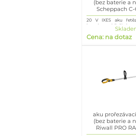
(bez baterie a 
Scheppach C-
20 V IXES aku řetěz
baterie a nabíječky)
Sklade
Cena: na dotaz
aku prořezávací
(bez baterie a 
Riwall PRO R