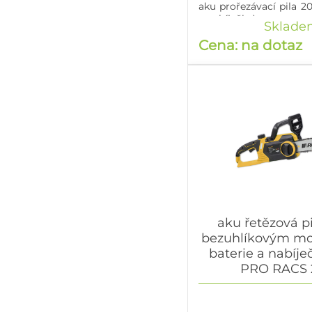
aku prořezávací pila 20
a nabíječky)
Sklade
Cena: na dotaz
aku řetězová pi
bezuhlíkovým mo
baterie a nabíje
PRO RACS 
aku řetězová pila 20 V
motorem (bez baterie a