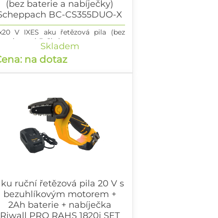
(bez baterie a nabíječky)
Scheppach BC-CS355DUO-X
x20 V IXES aku řetězová pila (bez
aterie a nabíječky)
Skladem
ena: na dotaz
ku ruční řetězová pila 20 V s
bezuhlíkovým motorem +
2Ah baterie + nabíječka
Riwall PRO RAHS 1820i SET