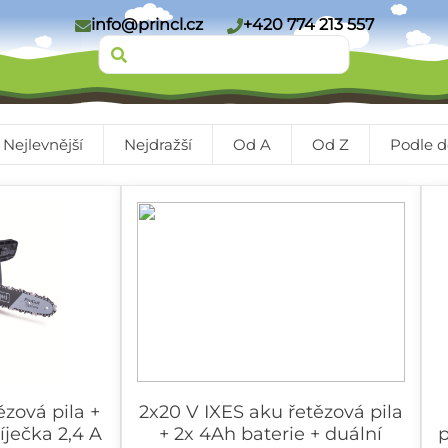
info@princl.cz
+420 774 213 557
Nejlevnější
Nejdražší
Od A
Od Z
Podle d
ězová pila +
2x20 V IXES aku řetězová pila
íječka 2,4 A
+ 2x 4Ah baterie + duální
p