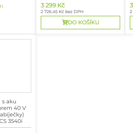
3 299 Kč
3
m
2 726.45 Kč
bez DPH
2
DO KOŠÍKU
a s aku
orem 40 V
nabíječky)
CS 3540i
ku indukčním