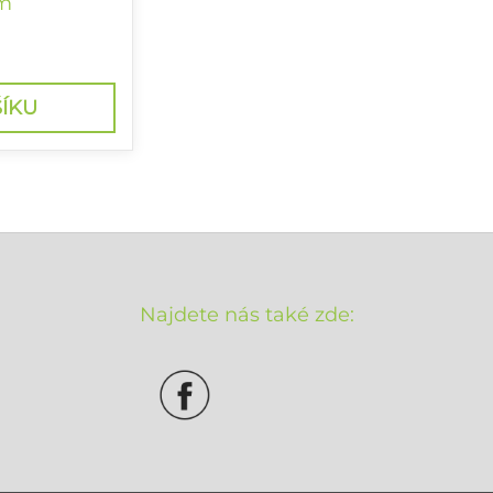
m
z baterie a
ÍKU
Najdete nás také zde: