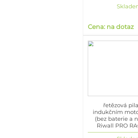
Sklade
Cena: na dotaz
řetězová pil
indukčním mot
(bez baterie a 
Riwall PRO RA
řetězová pila s a