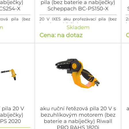
nabíječky)
pila (bez baterie a nabíječky)
CS254-X
Scheppach BC-PS150-X
ová pila (bez
20 V IXES aku prořezávací pila (bez
2
baterie a nabíječky)
b
m
Skladem
Cena: na dotaz
C
 pila 20 V
aku ruční řetězová pila 20 V s
a
nabíječky)
bezuhlíkovým motorem (bez
APS 2020
baterie a nabíječky) Riwall
PRO RAHS 1820i