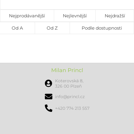
Nejprodávanější
Nejlevnější
Nejdražší
Od A
Od Z
Podle dostupnosti
Milan Princl
Koterovská 8,
326 00 Plzeň
info@princl.cz
+420 774 213 557