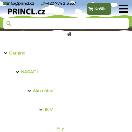
1.91.3.216
info@princl.cz
+420 774 213 557
Košík
O nás
Garland
Produkty
NÁŘADÍ
Aku nářadí
Kontakt
18 V
Pily