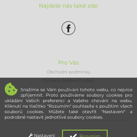
Najdete nás také zde:
Pro Vás
Obchodní podmínky
Ochrana osobních údajů
Kontakt
Snažíme se Vám používání tohoto webu, co nejvíce
zpříjemnit. Proto používáme soubory cookies pro
Možnosti dopravy a platby
ukládání Vašich preferencí a Vašeho chování na webu.
Kliknutí na tlačítko "Rozumím" souhlasíte s použitím všech
souborů cookies. Můžete také otevřít "Nastavení" a
podrobně nastavit jednotlivé soubory cookies.
Nastavení
Rozumím