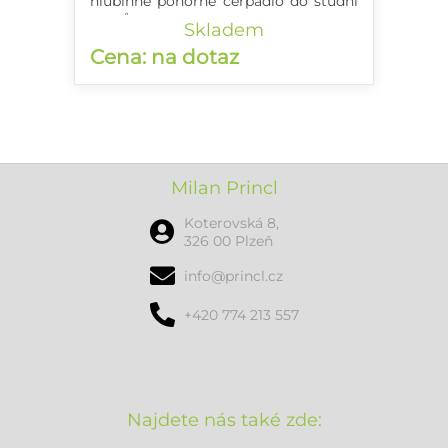
hlubinné ponorné čerpadlo do studní
a vrtů
Skladem
Cena: na dotaz
Milan Princl
Koterovská 8,
326 00 Plzeň
info@princl.cz
+420 774 213 557
Najdete nás také zde: