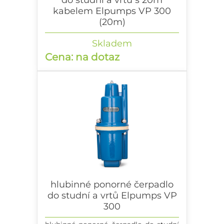
do studní a vrtů s 20m
kabelem Elpumps VP 300
(20m)
hlubinné ponorné čerpadlo do studní
Skladem
a vrtů s 20m kabelem
Cena: na dotaz
hlubinné ponorné čerpadlo
do studní a vrtů Elpumps VP
300