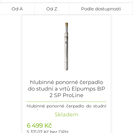
Od A
Od Z
Podle dostupnosti
hlubinné ponorné čerpadlo
do studní a vrtů Elpumps BP
2 SP ProLine
hlubinné ponorné čerpadlo do studní
a vrtů
Skladem
6 499 Kč
5 371.07 Kč
bez DPH