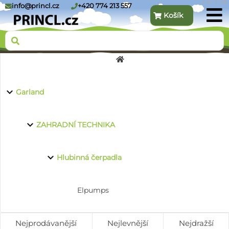
1.91.3.216
info@princl.cz
+420 774 213 557
Košík
O nás
Garland
Produkty
ZAHRADNÍ TECHNIKA
Hlubinná čerpadla
Kontakt
Elpumps
Nejprodávanější
Nejlevnější
Nejdražší