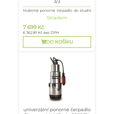
3/3
hlubinné ponorné čerpadlo do studní
a vrtů
Skladem
7 699 Kč
6 362.81 Kč
bez DPH
DO KOŠÍKU
univerzální ponorné čerpadlo