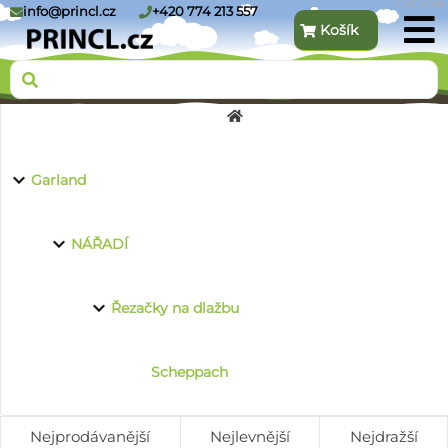
1.91.3.216
info@princl.cz
+420 774 213 557
Košík
O nás
Garland
Produkty
NÁŘADÍ
Řezačky na dlažbu
Kontakt
Scheppach
Nejprodávanější
Nejlevnější
Nejdražší