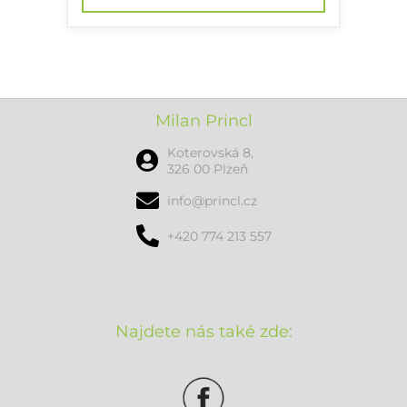
Milan Princl
Koterovská 8,
326 00 Plzeň
info@princl.cz
+420 774 213 557
Najdete nás také zde: