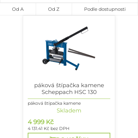
Od A
Od Z
Podle dostupnosti
páková štípačka kamene
Scheppach HSC 130
páková štípačka kamene
Skladem
4 999 Kč
4 131.41 Kč
bez DPH