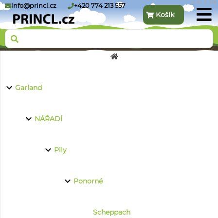
1.91.3.216
info@princl.cz
+420 774 213 557
Košík
O nás
Garland
Produkty
NÁŘADÍ
Pily
Kontakt
Ponorné
Scheppach