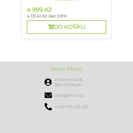
4 999 Kč
4 131.41 Kč
bez DPH
DO KOŠÍKU
Milan Princl
Koterovská 8,
326 00 Plzeň
info@princl.cz
+420 774 213 557