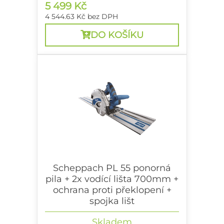
5 499 Kč
4 544.63 Kč
bez DPH
DO KOŠÍKU
Scheppach PL 55 ponorná
pila + 2x vodící lišta 700mm +
ochrana proti překlopení +
spojka lišt
Skladem