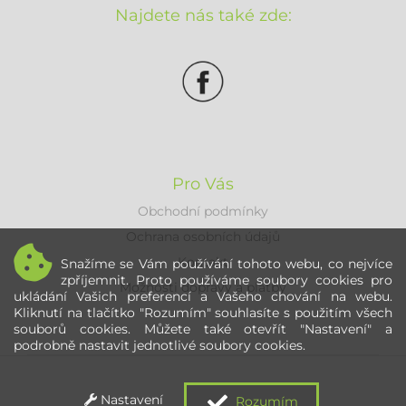
Najdete nás také zde:
Pro Vás
Obchodní podmínky
Ochrana osobních údajů
Kontakt
Snažíme se Vám používání tohoto webu, co nejvíce
zpříjemnit. Proto používáme soubory cookies pro
Možnosti dopravy a platby
ukládání Vašich preferencí a Vašeho chování na webu.
Kliknutí na tlačítko "Rozumím" souhlasíte s použitím všech
souborů cookies. Můžete také otevřít "Nastavení" a
podrobně nastavit jednotlivé soubory cookies.
Nastavení
Rozumím